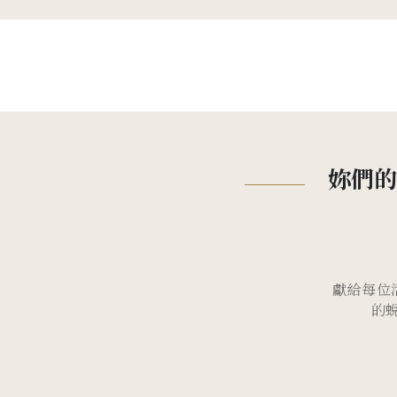
妳們的
獻給每位
的