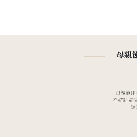
母親
母親節即
不妨趁這
媽