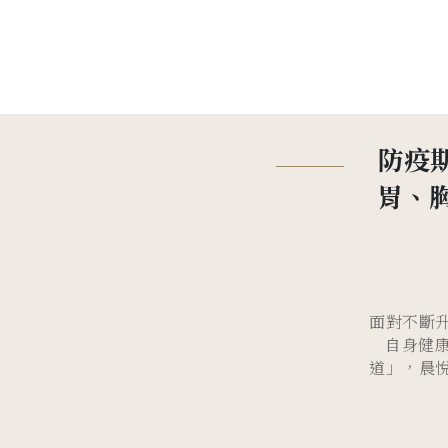
防疫
胃、
面對不斷
自身健康
道」，晨