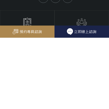
企業健檢預約
預約專員諮詢
立即線上諮詢
個人健檢預約
04 2255 2555#168
04 2255 2555#666
© MORNJOY Preventive Medicine Clinic. All Rights Reserved.
禁止轉錄聲明 隱私權政策
網站地圖
網頁設計
Designed by
MINMAX