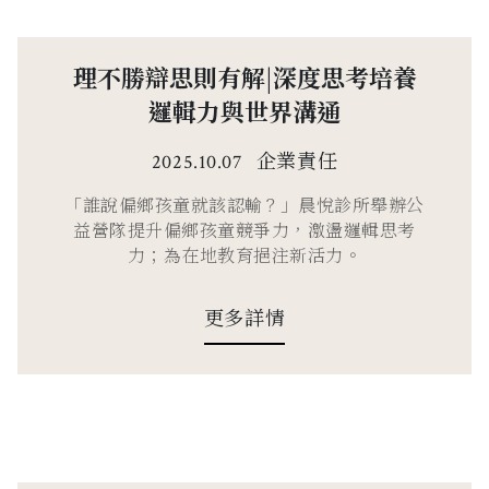
理不勝辯思則有解|深度思考培養
邏輯力與世界溝通
企業責任
2025.10.07
「誰說偏鄉孩童就該認輸？」晨悅診所舉辦公
益營隊提升偏鄉孩童競爭力，激盪邏輯思考
力；為在地教育挹注新活力。
更多詳情