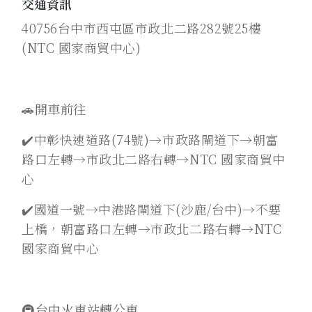
交通資訊
40756台中市西屯區市政北二路282號25樓
(NTC 國家商貿中心)
🚗開車前往
✔️中彰快速道路(74號)→市政路閘道下→朝富
路口左轉→市政北二路右轉→NTC 國家商貿中
心
✔️國道一號→中港路閘道下(沙鹿/台中)→不要
上橋，朝富路口左轉→市政北二路右轉→NTC
國家商貿中心
🚇
台中火車站轉公車