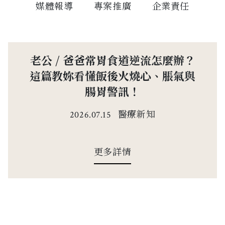
媒體報導
專案推廣
企業責任
老公 / 爸爸常胃食道逆流怎麼辦？
這篇教妳看懂飯後火燒心、脹氣與
腸胃警訊！
醫療新知
2026.07.15
更多詳情