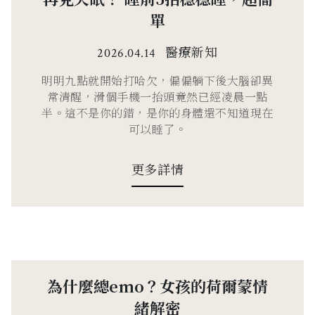
單
醫療新知
2026.04.14
明明九點就開始打哈欠，偏偏躺下後大腦卻異
常清醒，滑個手機一抬頭竟然已經凌晨一點
半。這不是你的錯，是你的身體還不知道現在
可以睡了。
更多詳情
為什麼總emo？女孩的荷爾蒙情
緒解密