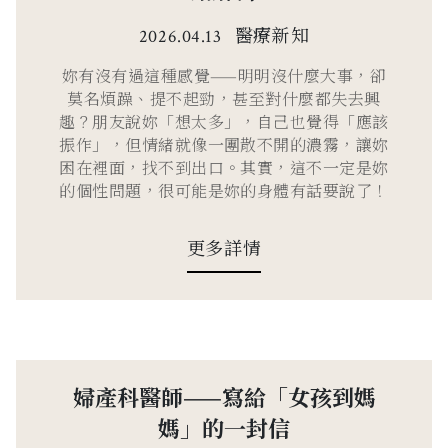
醫療新知
2026.04.13
妳有沒有過這種感覺——明明沒什麼大事，卻
莫名煩躁、提不起勁，甚至對什麼都失去興
趣？朋友說妳「想太多」，自己也覺得「應該
振作」，但情緒就像一團散不開的濃霧，讓妳
困在裡面，找不到出口。其實，這不一定是妳
的個性問題，很可能是妳的身體有話要說了！
更多詳情
婦產科醫師——寫給「女孩到媽
媽」的一封信