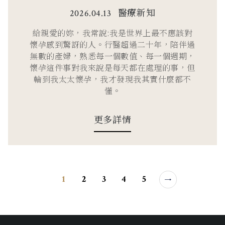
醫療新知
2026.04.13
給親愛的妳，我常說:我是世界上最不應該對
懷孕感到驚訝的人。行醫超過二十年，陪伴過
無數的產婦，熟悉每一個數值、每一個週期，
懷孕這件事對我來說是每天都在處理的事，但
輪到我太太懷孕，我才發現我其實什麼都不
懂。
更多詳情
1
2
3
4
5