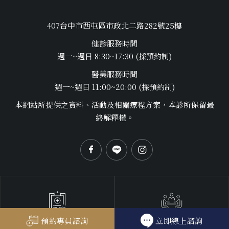
407台中市西屯區市政北二路282號25樓
健診服務時間
週一~週日 8:30~17:30 (採預約制)
醫美服務時間
週一~週日 11:00~20:00 (採預約制)
本網站所提供之資料、活動及相關療程方案，本診所保留最
終解釋權。
企業健檢預約
預約專員諮詢
立即線上諮詢
個人健檢預約