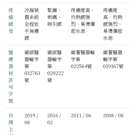
疼
冷凝裝
緊繃、
疼痛度高、
疼痛度
痛
置系統
刺痛、
灼熱感強
高、灼熱
感
全程近
吸引感
烈、易燙傷
感強烈、
受
乎無痛
起水泡
易燙傷起
感
水泡
醫
衛部醫
衛部醫
衛署醫器輸
衛署醫器
療
器輸字
器輸字
字第
輸字第
器
第
第
022564號
019167號
材
032763
029222
許
號
號
可
字
號
台
2019 /
2016 /
2011 / 06
2008 / 08
灣
08
02
上