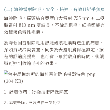
(二) 海神雷射除毛，安全、快速、有效且近乎無痛
海神除毛，探頭結合亞歷山大雷射 755 nm + 二極
體雷射 810 nm 雙波長，
不論是粗毛、細毛都能有
效破壞色素性毛囊
。
為降低因雷射除毛用熱能破壞毛囊時產生的痛感，
探頭搭載冷凝裝置，同步為表層肌膚降溫鎮定，療
程的舒適度提高
，也可省下事前敷麻的時間，後續
還可達到收縮毛孔的效果。
1.
舒適低痛
：冷凝技術降低熱感
2.
高效去除
：三段波長一次到位