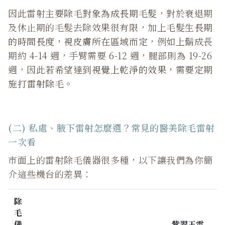
因此雷射
主要除毛對象為成長期毛髮
，對於衰退期
及休止期的毛髮去除效果很有限，加上
毛髮生長期
的時間長度，視皮膚所在區域而定
，例如上鬍成長
期約 4-14 週，手臂需要 6-12 週，腿部則為 19-26
週，因此
若希望達到視覺上乾淨的效果，需要定期
施打雷射除毛
。
(二)
私處、腋下雷射怎麼選？常見的醫美除毛雷射
一次看
市面上的雷射除毛儀器很多種，以下讓我們為你簡
介這些機台的差異：
除
毛
儀
紫翠玉雷