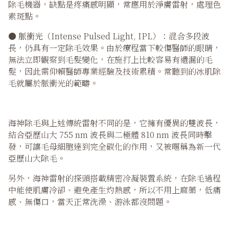
除毛機器，缺點是疼痛感明顯，常應用於淨膚雷射，處理色
素斑點。
●
脈衝光
（Intense Pulsed Light, IPL）：混合多段波
長，仍具有一定除毛效果。由於療程當下較傷醫師的眼睛，
無法立即觀察到毛髮變化，在施打上比較容易有遺漏的毛
髮，因此需仰賴醫師專業經驗及技術累積。常聽到的冰肌除
毛就屬於脈衝光的範疇。
海神除毛與上述傳統雷射不同的是，它擁有優異的雙波長，
結合亞歷山大 755 nm 波長與二極體 810 nm 波長同時擊
發，可讓毛母細胞達到完全碳化的作用，又被暱稱為新一代
亞歷山大除毛。
另外，海神雷射的探頭搭載精密冷凝裝置系統，在除毛過程
中能使肌膚冷卻、避免產生灼熱感，所以不用上麻藥，低痛
感、無傷口，當天正常洗澡、游泳都沒問題。