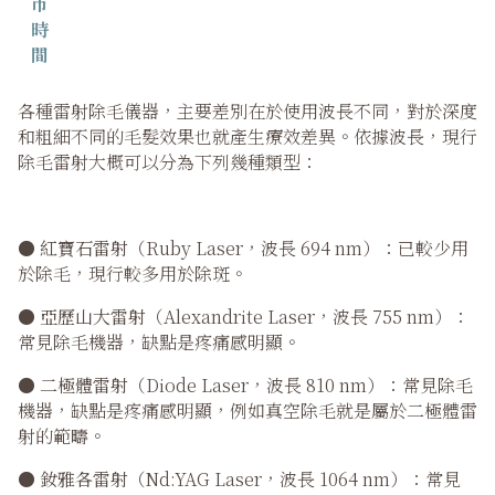
市
時
間
各種雷射除毛儀器，主要差別在於使用波長不同，對於深度
和粗細不同的毛髮效果也就產生療效差異。依據波長，現行
除毛雷射大概可以分為下列幾種類型：
●
紅寶石雷射
（Ruby Laser，波長 694 nm）：已較少用
於除毛，現行較多用於除斑。
●
亞歷山大雷射
（Alexandrite Laser，波長 755 nm）：
常見除毛機器，缺點是疼痛感明顯。
●
二極體雷射
（Diode Laser，波長 810 nm）：常見除毛
機器，缺點是疼痛感明顯，例如真空除毛就是屬於二極體雷
射的範疇。
●
釹雅各雷射
（Nd:YAG Laser，波長 1064 nm）：常見