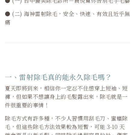
● (一) 台中醫美除毛診所－晨悅幫你告別毛手毛腳
● (二) 海神雷射除毛，安全、快速、有效且近乎無
痛
一、雷射除毛真的能永久除毛嗎？
夏天即將到來，相信你一定忍不住想穿上短袖、短
褲，但如果不想讓身上的毛髮露出來，除毛就是一
件很重要的事情！
除毛方式有許多種，不少人習慣用刮毛刀、蜜蠟除
毛，但這些除毛方法效果較為短暫，可能 3-10 天
就會再長出新毛髮，同時除毛過程容易拉扯、傷害