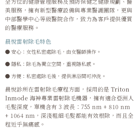
全方位的健康管理服務及預防保健之健康規劃、醫
美服務，擁有新型醫療設備與專業醫護團隊，更與
中部醫學中心等級醫院合作，致力為客戶提供優質
的醫療服務。
晨悅雷射除毛特色
●
安心
：女性私密處除毛，由女醫師操作。
●
隱私
：除毛為獨立空間，重視隱私感。
●
方便
：私密處除毛後，提供淋浴間可沖洗。
晨悅診所在雷射除毛療程方面，採用的是
Triton
Inmode 海神專業雷射除毛機器
，擁有適合亞洲人
毛髮深度，單機含有 3 波長：755 nm + 810 nm
+ 1064 nm，深淺粗細毛髮都能有效根除，而且全
程近乎無痛感。