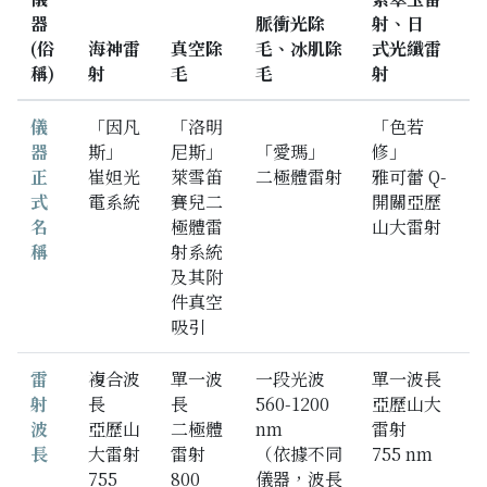
器
脈衝光除
射、日
(俗
海神雷
真空除
毛、冰肌除
式光纖雷
稱)
射
毛
毛
射
儀
「因凡
「洛明
「色若
器
斯」
尼斯」
「愛瑪」
修」
正
崔妲光
萊雪笛
二極體雷射
雅可蕾 Q-
式
電系統
賽兒二
開關亞歷
名
極體雷
山大雷射
稱
射系統
及其附
件真空
吸引
雷
複合波
單一波
一段光波
單一波長
射
長
長
560-1200
亞歷山大
波
亞歷山
二極體
nm
雷射
長
大雷射
雷射
（依據不同
755 nm
755
800
儀器，波長