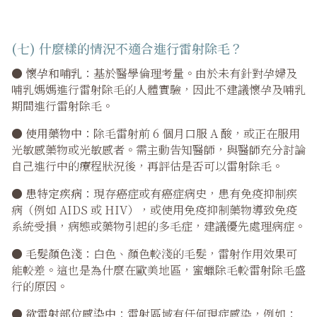
(七) 什麼樣的情況不適合進行雷射除毛？
●
懷孕和哺乳
：基於醫學倫理考量。由於未有針對孕婦及
哺乳媽媽進行雷射除毛的人體實驗，因此不建議懷孕及哺乳
期間進行雷射除毛。
●
使用藥物中
：除毛雷射前 6 個月口服 A 酸，或正在服用
光敏感藥物或光敏感者。需主動告知醫師，與醫師充分討論
自己進行中的療程狀況後，再評估是否可以雷射除毛。
●
患特定疾病
：現存癌症或有癌症病史，患有免疫抑制疾
病（例如 AIDS 或 HIV），或使用免疫抑制藥物導致免疫
系統受損，病態或藥物引起的多毛症，建議優先處理病症。
●
毛髮顏色淺
：白色、顏色較淺的毛髮，雷射作用效果可
能較差。這也是為什麼在歐美地區，蜜蠟除毛較雷射除毛盛
行的原因。
●
欲雷射部位感染中
：雷射區域有任何現症感染，例如：