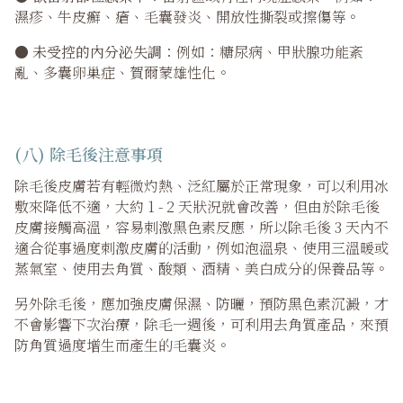
濕疹、牛皮癬、瘡、毛囊發炎、開放性撕裂或擦傷等。
●
未受控的內分泌失調
：例如：糖尿病、甲狀腺功能紊
亂、多囊卵巢症、賀爾蒙雄性化。
(八) 除毛後注意事項
除毛後皮膚若有輕微灼熱、泛紅屬於正常現象，可以利用冰
敷來降低不適，大約 1 - 2 天狀況就會改善，但由於除毛後
皮膚接觸高溫，容易刺激黑色素反應，所以除毛後 3 天內不
適合從事過度刺激皮膚的活動，例如泡溫泉、使用三溫暖或
蒸氣室、使用去角質、酸類、酒精、美白成分的保養品等。
另外除毛後，應加強皮膚保濕、防曬，預防黑色素沉澱，才
不會影響下次治療，除毛一週後，可利用去角質產品，來預
防角質過度增生而產生的毛囊炎。