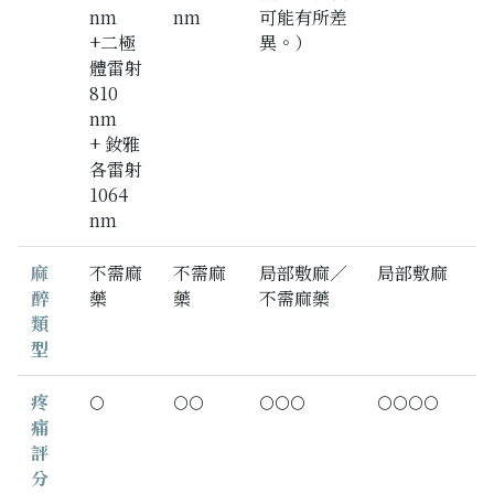
nm
nm
可能有所差
+二極
異。）
體雷射
810
nm
+ 釹雅
各雷射
1064
nm
麻
不需麻
不需麻
局部敷麻／
局部敷麻
醉
藥
藥
不需麻藥
類
型
疼
🌕
🌕🌕
🌕🌕🌕
🌕🌕🌕🌕
痛
評
分