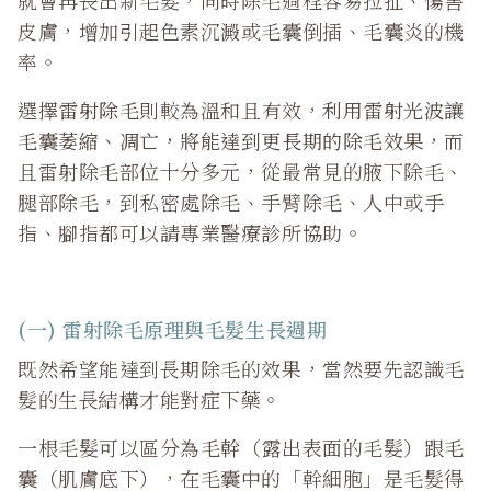
皮膚，增加引起色素沉澱或毛囊倒插、毛囊炎的機
率。
選擇
雷射除毛
則較為溫和且有效，
利用雷射光波讓
毛囊萎縮、凋亡，將能達到更長期的除毛效果
，而
且雷射除毛部位十分多元，從最常見的腋下除毛、
腿部除毛，到私密處除毛、手臂除毛、人中或手
指、腳指都可以請專業醫療診所協助。
(一) 雷射除毛原理與毛髮生長週期
既然希望能達到長期除毛的效果，當然要先認識毛
髮的生長結構才能對症下藥。
一根毛髮可以區分為
毛幹
（露出表面的毛髮）跟
毛
囊
（肌膚底下），在毛囊中的「幹細胞」是毛髮得