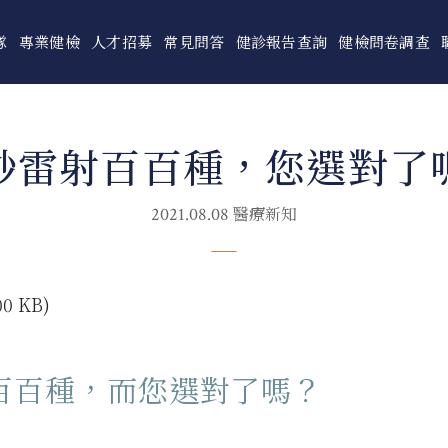
隊
專業健檢
人才招募
常見問答
健診報告查詢
健檢問卷調查
秒雷射百百種，您選對了
醫療新知
2021.08.08
百百種，而您選對了嗎？