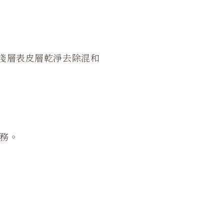
層到淺層表皮層乾淨去除混和
務。