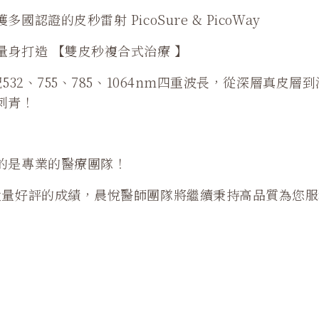
認證的皮秒雷射 PicoSure & PicoWay
身打造 【雙皮秒複合式治療 】
532、755、785、1064nm四重波長，從深層真皮
刺青！
的是專業的醫療團隊！
大量好評的成績，晨悅醫師團隊將繼續秉持高品質為您服
》