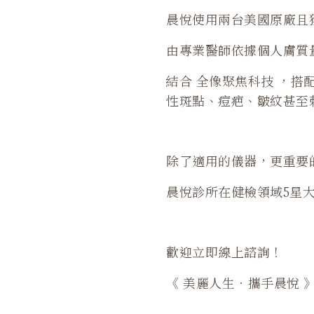
晨悅使用兩台美國原廠且獲多國
由專業醫師依據個人膚質量
結合 全像聚焦科技 ，搭配
性斑點、痘疤、皺紋甚至
除了適用的儀器，更重要
晨悅診所在健檢領域5星
歡迎立即線上諮詢！
《 美麗人生‧攜手晨悅 