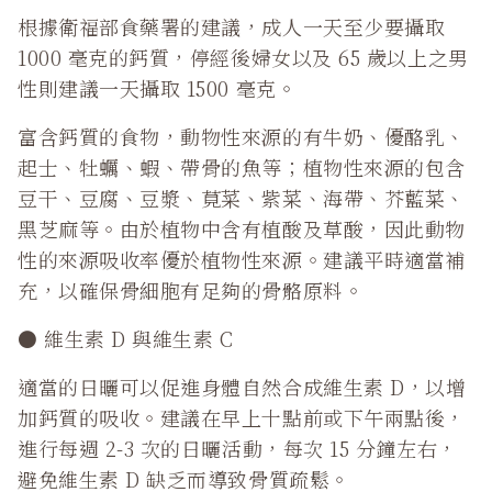
根據衛福部食藥署的建議，成人一天至少要攝取
1000 毫克的鈣質，停經後婦女以及 65 歲以上之男
性則建議一天攝取 1500 毫克。
富含鈣質的食物，動物性來源的有牛奶、優酪乳、
起士、牡蠣、蝦、帶骨的魚等；植物性來源的包含
豆干、豆腐、豆漿、莧菜、紫菜、海帶、芥藍菜、
黑芝麻等。由於植物中含有植酸及草酸，因此動物
性的來源吸收率優於植物性來源。建議平時適當補
充，以確保骨細胞有足夠的骨骼原料。
● 維生素 D 與維生素 C
適當的日曬可以促進身體自然合成維生素 D，以增
加鈣質的吸收。建議在早上十點前或下午兩點後，
進行每週 2-3 次的日曬活動，每次 15 分鐘左右，
避免維生素 D 缺乏而導致骨質疏鬆。