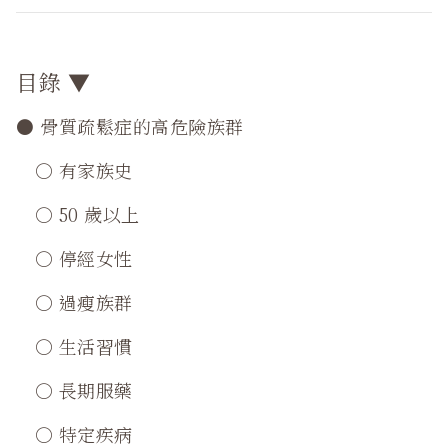
目錄 ▼
● 骨質疏鬆症的高危險族群
○ 有家族史
○ 50 歲以上
○ 停經女性
○ 過瘦族群
○ 生活習慣
○ 長期服藥
○ 特定疾病