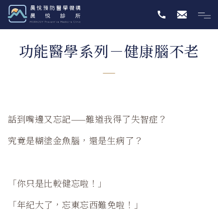
功能醫學系列－健康腦不老
話到嘴邊又忘記——難道我得了失智症？
究竟是糊塗金魚腦，還是生病了？
「你只是比較健忘啦！」
「年紀大了，忘東忘西難免啦！」