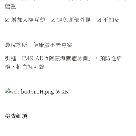
體重
☑️ 增加人際互動
☑️ 避免頭部外傷
☑️ 不抽菸
晨悅診所｜健康腦不老專案
引進「IMR AD #阿茲海默症檢測」，
預防性篩
檢，抽血就可驗！
檢查細項