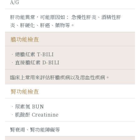
A/G
肝功能異常，可能原因如： 急慢性肝炎、酒精性肝
炎、肝硬化、肝癌、藥物等。
膽功能檢查
總膽紅素 T-BILI
直接膽紅素 D-BILI
臨床上常用來評估肝膽疾病以及溶血性疾病。
腎功能檢查
尿素氮 BUN
肌酸酐 Creatinine
腎衰竭、腎功能障礙等