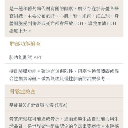
是一種和葡萄萄代謝有關的酵素，廣泛存在於身體各器
官組織，主要分布於肝、心肌、腎、肌肉、紅血球，身
體細胞受到傷害或死亡都會釋放LDH，導致血清LDH
濃度上升。
肺部功能檢查
肺功能測試 PFT
檢測肺臟功能。確定有無侷限性、阻塞性換氣障礙或混
合性換氣障礙。做為氣喘及慢性肺病的治療參考。
骨鬆症檢查
雙能量X光骨質吸收儀 (DXA)
骨質疏鬆症可能造成骨折，進而影響生活自理能力與生
活品質，是世界衛生組織認定的全球重要疾病。本院採