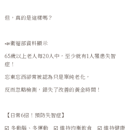
但，真的是這樣嗎？
📣衛福部資料顯示
65歲以上老人每20人中，至少就有1人罹患失智
症！
忘東忘西卻常被認為只是單純老化，
反而忽略檢測，錯失了改善的黃金時間！
【日常6招！預防失智症】
☑️ 多動腦、多運動
☑️ 維持均衡飲食
☑️ 維持健康