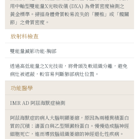
用中軸型雙能量X光吸收儀 (DXA) 為骨質密度檢測之
黃金標準。掃描身體骨質較易流失的「腰椎」或「髖關
節」之骨質密度。
放射科檢查
雙能量減影功能-胸部
透過高低能量之X光技術，將骨頭及軟組織分離，避免
病灶被遮蔽，較容易判斷肺部病灶位置。
功能醫學
IMR AD 阿茲海默症檢測
阿茲海默症的病人大腦明顯萎縮，原因為兩種異積蛋白
質的沉積：濤蛋白與乙型類澱粉蛋白。慢慢造成腦神經
細胞死亡，進而導致腦組織萎縮的神經退化性疾病。